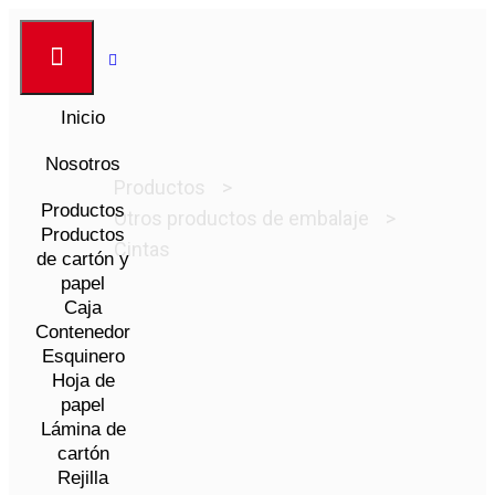
Inicio
Nosotros
Productos
>
Productos
Otros productos de embalaje
>
Productos
Cintas
de cartón y
papel
Caja
Contenedor
Esquinero
Hoja de
papel
Lámina de
cartón
Rejilla