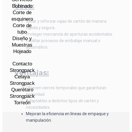
Usos:
Bobinado
Corte de
esquinero
Sellar y reforzar cajas de cartón de manera
Corte de
rápida y segura.
tubo
Proteger mercancía de aperturas accidentales.
Diseño y
Facilitar procesos de embalaje manual o
Muestras
automático.
Hojeado
Contacto
Strongpack
Ventajas:
Celaya
Strongpack
Ofrecen cierres temporales que garantizan
Querétaro
seguridad.
Strongpack
Adaptables a distintos tipos de cartón y
Torreón
necesidades.
Mejoran la eficiencia en líneas de empaque y
manipulación.