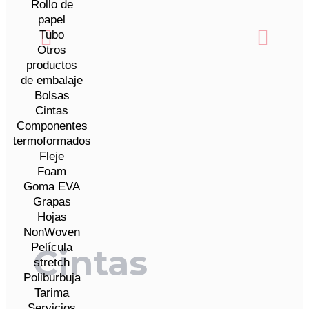
Rollo de
papel
Tubo
Otros
productos
de embalaje
Bolsas
Cintas
Componentes
termoformados
Fleje
Foam
Goma EVA
Grapas
Hojas
NonWoven
Película
Cintas
stretch
Poliburbuja
Tarima
Servicios