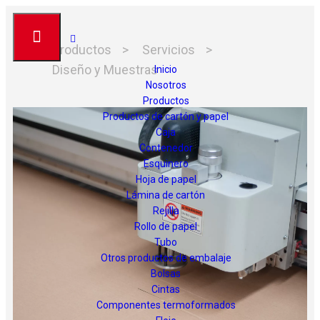
Productos
>
Servicios
>
Diseño y Muestras
Inicio
Nosotros
Productos
Productos de cartón y papel
Caja
Contenedor
Esquinero
Hoja de papel
Lámina de cartón
Rejilla
Rollo de papel
Tubo
Otros productos de embalaje
Bolsas
Cintas
Componentes termoformados