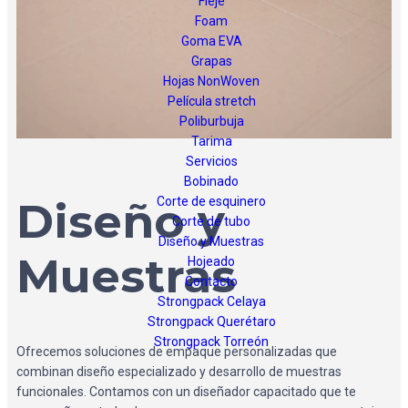
Fleje
Foam
Goma EVA
Grapas
Hojas NonWoven
Película stretch
Poliburbuja
Tarima
Servicios
Bobinado
Diseño y
Corte de esquinero
Corte de tubo
Diseño y Muestras
Muestras
Hojeado
Contacto
Strongpack Celaya
Strongpack Querétaro
Strongpack Torreón
Ofrecemos soluciones de empaque personalizadas que
combinan diseño especializado y desarrollo de muestras
funcionales. Contamos con un diseñador capacitado que te